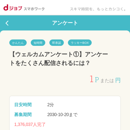
アンケート
かんたん
短時間
即承認
ラッキーBOX
【ウェルカムアンケート①】アンケー
トをたくさん配信されるには？
1
P
円
または
目安時間
2分
募集期間
2030-10-20まで
1,376,037人完了