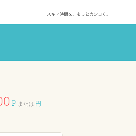
00
P
円
または