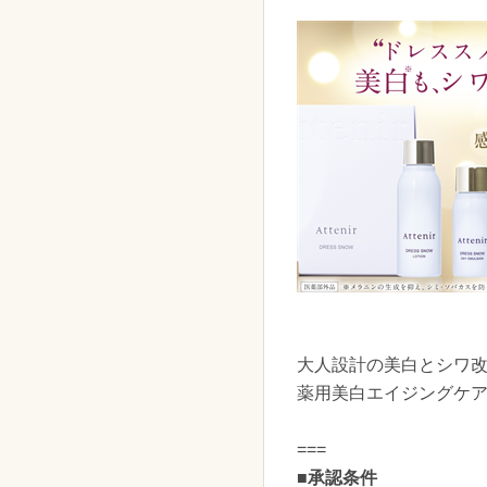
大人設計の美白とシワ
薬用美白エイジングケア
===
■承認条件