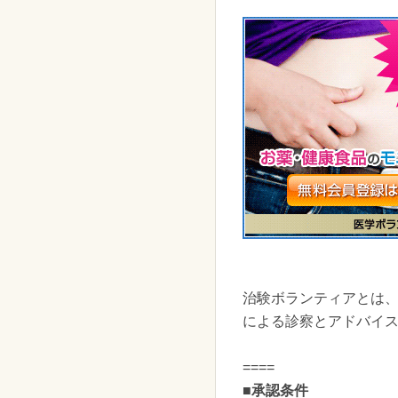
治験ボランティアとは
による診察とアドバイ
====
■
承認条件