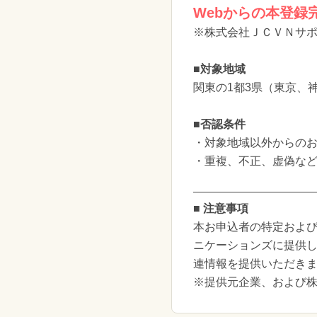
Webからの本登録
※株式会社ＪＣＶＮサ
■対象地域
関東の1都3県（東京、
■否認条件
・対象地域以外からの
・重複、不正、虚偽な
■ 注意事項
本お申込者の特定および
ニケーションズに提供
連情報を提供いただき
※提供元企業、および