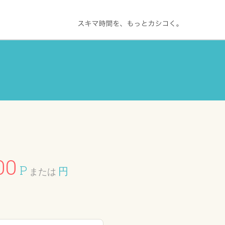
00
P
円
または