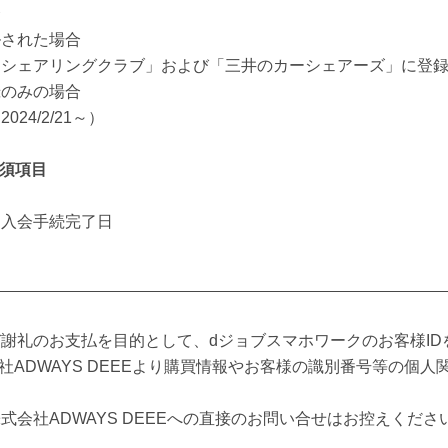
合
ルされた場合
ーシェアリングクラブ」および「三井のカーシェアーズ」に登
録のみの場合
24/2/21～）
必須項目
、入会手続完了日
謝礼のお支払を目的として、dジョブスマホワークのお客様IDを
社ADWAYS DEEEより購買情報やお客様の識別番号等の個
式会社ADWAYS DEEEへの直接のお問い合せはお控えくださ