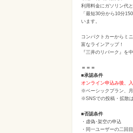
利用料金にガソリン代
「最短30分から10分
います。
コンパクトカーからミニ
富なラインアップ！
『三井のリパーク』を
＝＝＝
■承認条件
オンライン申込み後、
※ベーシックプラン、
※SNSでの投稿・拡散
■否認条件
・虚偽･架空の申込
・同一ユーザーの二回