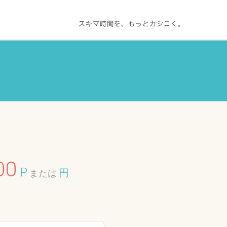
00
P
円
または