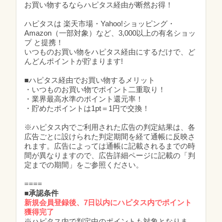
お買い物するならハピタス経由が断然お得！
ハピタスは 楽天市場・Yahoo!ショッピング・
Amazon（一部対象）など、3,000以上の有名ショッ
プ と提携！
いつものお買い物をハピタス経由にするだけで、ど
んどんポイントが貯まります!
■ハピタス経由でお買い物するメリット
・いつものお買い物でポイント二重取り！
・業界最高水準のポイント還元率！
・貯めたポイントは1pt＝1円で交換！
※ハピタス内でご利用された広告の判定結果は、各
広告ごとに設けられた判定期間を経て通帳に反映さ
れます。広告によっては通帳に記載されるまでの時
間が異なりますので、広告詳細ページに記載の「判
定までの期間」をご参照ください。
====
■
承認条件
新規会員登録後、7日以内にハピタス内でポイント
獲得完了
※ハピタス内で判定中のポイントも対象となりま