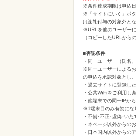
※条件達成期限は申込日
※「サイトにいく」ボ
は謝礼付与の対象外と
※URLを他のユーザー
（コピーしたURLから
■否認条件
・同一ユーザー（氏名、
※同一ユーザーによる
の申込を承認対象とし
・過去サイトに登録し
・公共WiFiをご利用し
・他端末での同一IPか
※1端末目のみ有効にな
・不備･不正･虚偽･いた
・本ページ以外からの
・日本国内以外からのア