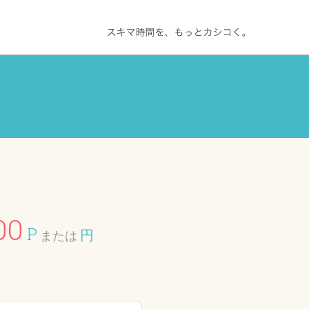
00
P
円
または