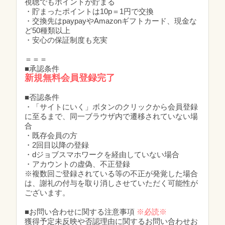
視聴でもポイントが貯まる
・貯まったポイントは10p＝1円で交換
・交換先はpaypayやAmazonギフトカード、現金な
ど50種類以上
・安心の保証制度も充実
＝＝＝
■承認条件
新規無料会員登録完了
■否認条件
・「サイトにいく」ボタンのクリックから会員登録
に至るまで、同一ブラウザ内で遷移されていない場
合
・既存会員の方
・2回目以降の登録
・dジョブスマホワークを経由していない場合
・アカウントの虚偽、不正登録
※複数回ご登録されている等の不正が発覚した場合
は、謝礼の付与を取り消しさせていただく可能性が
ございます。
■お問い合わせに関する注意事項
※必読※
獲得予定未反映や否認理由に関するお問い合わせお