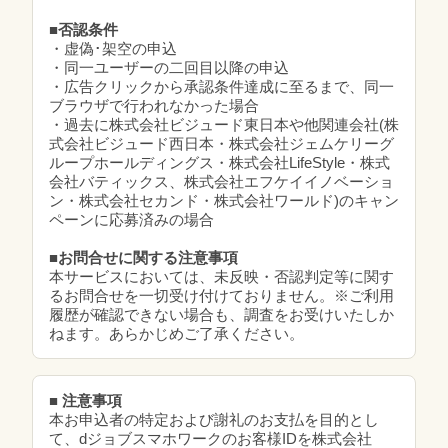
■否認条件
・虚偽･架空の申込
・同一ユーザーの二回目以降の申込
・広告クリックから承認条件達成に至るまで、同一
ブラウザで行われなかった場合
・過去に株式会社ビジュード東日本や他関連会社(株
式会社ビジュード西日本・株式会社ジェムケリーグ
ループホールディングス・株式会社LifeStyle・株式
会社バティックス、株式会社エフケイイノベーショ
ン・株式会社セカンド・株式会社ワールド)のキャン
ペーンに応募済みの場合
■お問合せに関する注意事項
本サービスにおいては、未反映・否認判定等に関す
るお問合せを一切受け付けておりません。※ご利用
履歴が確認できない場合も、調査をお受けいたしか
ねます。あらかじめご了承ください。
■ 注意事項
本お申込者の特定および謝礼のお支払を目的とし
て、dジョブスマホワークのお客様IDを株式会社