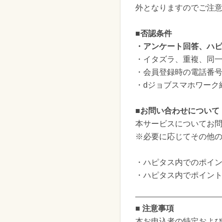
外となりますのでご注
■否認条件
・アンケート回答、ハ
・イタズラ、重複、同一
・会員登録時の電話番
・dジョブスマホワーク経
■お問い合わせについて
本サービスについてお
※必要に応じてその他
・ハピタス内でのポイ
・ハピタス内でポイン
■ 注意事項
本お申込者の特定および