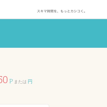
50
P
円
または