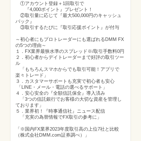
①アカウント登録＋1回取引で
『4,000ポイント』プレゼント！
②取引量に応じて『最大500,000円のキャッシュ
バック』
③取引するたびに『取引応援ポイント』が付与
～初心者にもプロトレーダーにも選ばれるDMM FX
の5つの理由～
１．FX業界最狭水準のスプレッド※/取引手数料0円
２．初心者からデイトレーダーまで好評の取引ツー
ル
「もちろんスマホからでも取引可能！アプリで
楽々トレード」
３．カスタマーサポートも充実で初心者も安心
「LINE・メール・電話の選べるサポート」
４．安心安全の『全額信託保全』導入済み
「3つの信託銀行でお客様の大切な資産を管理し
ております」
５．業界初！『時事通信社』ニュース配信
「充実の為替情報でFX取引の参考に」
「※国内FX業界2023年度取引高の上位7社と比較
（株式会社DMM.com証券調べ）」