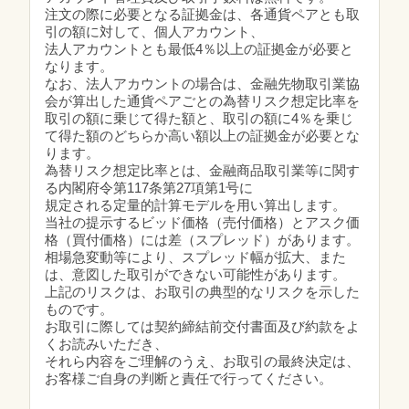
注文の際に必要となる証拠金は、各通貨ペアとも取
引の額に対して、個人アカウント、
法人アカウントとも最低4％以上の証拠金が必要と
なります。
なお、法人アカウントの場合は、金融先物取引業協
会が算出した通貨ペアごとの為替リスク想定比率を
取引の額に乗じて得た額と、取引の額に4％を乗じ
て得た額のどちらか高い額以上の証拠金が必要とな
ります。
為替リスク想定比率とは、金融商品取引業等に関す
る内閣府令第117条第27項第1号に
規定される定量的計算モデルを用い算出します。
当社の提示するビッド価格（売付価格）とアスク価
格（買付価格）には差（スプレッド）があります。
相場急変動等により、スプレッド幅が拡大、また
は、意図した取引ができない可能性があります。
上記のリスクは、お取引の典型的なリスクを示した
ものです。
お取引に際しては契約締結前交付書面及び約款をよ
くお読みいただき、
それら内容をご理解のうえ、お取引の最終決定は、
お客様ご自身の判断と責任で行ってください。