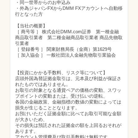
・同一世帯からのお申込み
・外為ジャパンFXからDMM FXアカウントへ自動移
行となった方
【当社の概要】
［ 商号等 ］ 株式会社DMM.com証券 第一種金融
商品取引業者 第二種金融商品取引業者 商品先物取
引業者
［ 登録番号 ］ 関東財務局長（金商）第1629号
［ 加入協会 ］ 一般社団法人金融先物取引業協会
【投資にかかる手数料、リスク等について】
店頭外国為替証拠金取引は、元本及び利益が保証さ
れたものではありません。
お取引の対象となる通貨ペアの価格の変動、スワッ
プポイントの変動または、受け払いの逆転、
各国の金融政策、金融指標の数値の変動によっては
損失が生じることとなります。
お預けいただく証拠金額に比べてお取引可能な金額
が大きいため、
その損失は預託された証拠金の額を上回るおそれが
あります。
アカウント管理費及び取引手数料は無料です。