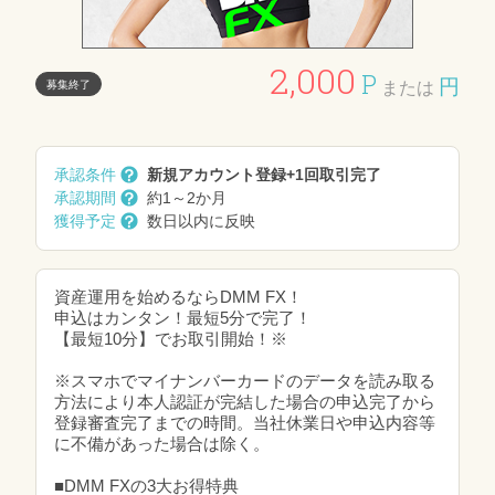
2,000
P
円
募集終了
または
承認条件
新規アカウント登録+1回取引完了
承認期間
約1～2か月
獲得予定
数日以内に反映
資産運用を始めるならDMM FX！
申込はカンタン！最短5分で完了！
【最短10分】でお取引開始！※
※スマホでマイナンバーカードのデータを読み取る
方法により本人認証が完結した場合の申込完了から
登録審査完了までの時間。当社休業日や申込内容等
に不備があった場合は除く。
■DMM FXの3大お得特典