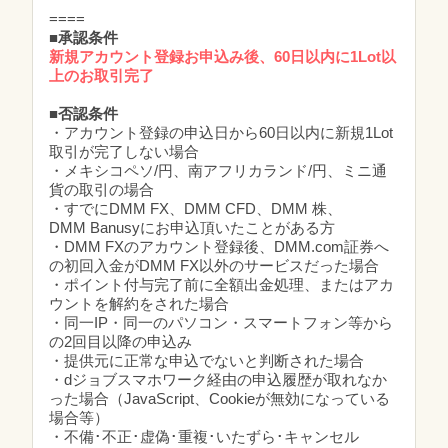
====
■
承認条件
新規アカウント登録お申込み後、60日以内に1Lot以
上のお取引完了
■否認条件
・アカウント登録の申込日から60日以内に新規1Lot
取引が完了しない場合
・メキシコペソ/円、南アフリカランド/円、ミニ通
貨の取引の場合
・すでにDMM FX、DMM CFD、DMM 株、
DMM Banusyにお申込頂いたことがある方
・DMM FXのアカウント登録後、DMM.com証券へ
の初回入金がDMM FX以外のサービスだった場合
・ポイント付与完了前に全額出金処理、またはアカ
ウントを解約をされた場合
・同一IP・同一のパソコン・スマートフォン等から
の2回目以降の申込み
・提供元に正常な申込でないと判断された場合
・dジョブスマホワーク経由の申込履歴が取れなか
った場合（JavaScript、Cookieが無効になっている
場合等）
・不備･不正･虚偽･重複･いたずら･キャンセル