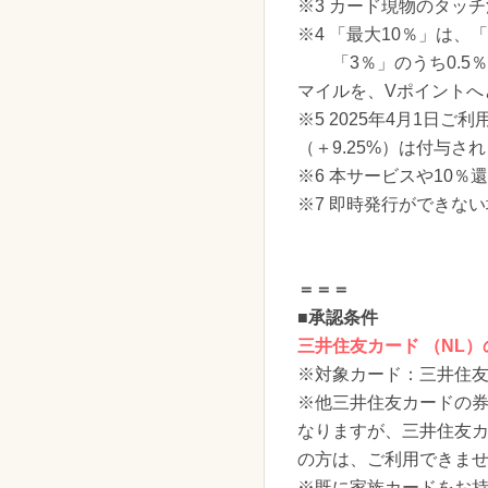
※3 カード現物のタッ
※4 「最大10％」は
「3％」のうち0.5％
マイルを、Vポイントへ
※5 2025年4月1
（＋9.25%）は付与さ
※6 本サービスや10
※7 即時発行ができな
＝＝＝
■承認条件
三井住友カード （NL
※対象カード：三井住友
※他三井住友カードの券
なりますが、三井住友カ
の方は、ご利用できま
※既に家族カードをお