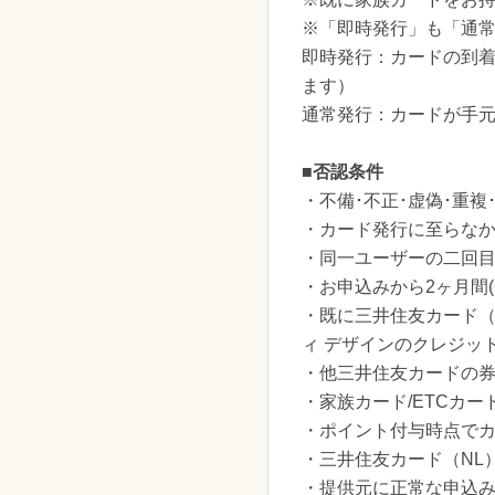
※「即時発行」も「通
即時発行：カードの到着
ます）
通常発行：カードが手元
■否認条件
・不備･不正･虚偽･重複
・カード発行に至らな
・同一ユーザーの二回
・お申込みから2ヶ月間(
・既に三井住友カード（
ィ デザインのクレジッ
・他三井住友カードの
・家族カード/ETCカ
・ポイント付与時点で
・三井住友カード（NL
・提供元に正常な申込