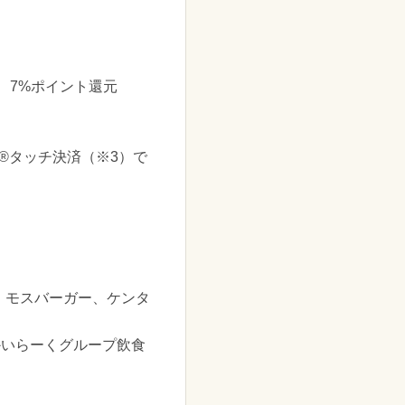
と、7%ポイント還元
d®タッチ決済（※3）で
、モスバーガー、ケンタ
かいらーくグループ飲食