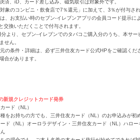
チ決済、iD、カード差し込み、磁気取引は対象外です。
、「対象のコンビニ・飲食店で7％還元」に加えて、3％が付与さ
は、お支払い時のセブン-イレブンアプリの会員コード提示に
と交換いただくことで付与されます。
日ご利用分より、セブン‐イレブンでのタバコご購入分のうち、本サ
れません。
％還元の条件・詳細は、必ず三井住友カード公式HPをご確認くだ
い場合があります。
）の新規クレジットカード発券
カード（NL）
種をお持ちの方でも、三井住友カード（NL）のお申込みが初
ード（NL）オーロラデザイン・三井住友カード（NL）ハロー
せん
持ちの場合でも、ご本人名義の本カード発行が始めてであれば