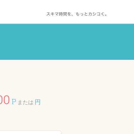
00
P
円
または