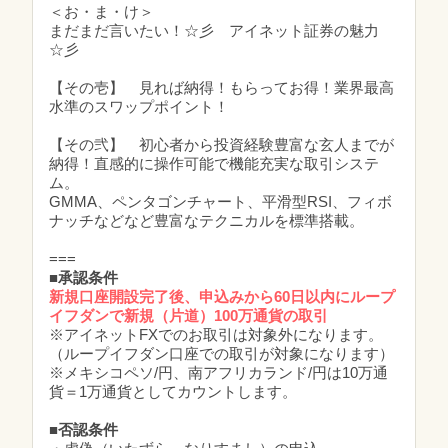
＜お・ま・け＞
まだまだ言いたい！☆彡 アイネット証券の魅力
☆彡
【その壱】 見れば納得！もらってお得！業界最高
水準のスワップポイント！
【その弐】 初心者から投資経験豊富な玄人までが
納得！直感的に操作可能で機能充実な取引システ
ム。
GMMA、ペンタゴンチャート、平滑型RSI、フィボ
ナッチなどなど豊富なテクニカルを標準搭載。
===
■承認条件
新規口座開設完了後、申込みから60日以内にループ
イフダンで新規（片道）100万通貨の取引
※アイネットFXでのお取引は対象外になります。
（ループイフダン口座での取引が対象になります）
※メキシコペソ/円、南アフリカランド/円は10万通
貨＝1万通貨としてカウントします。
■否認条件