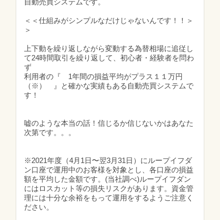
自動売買システムです。
＜＜仕組みがシンプルなだけじゃないんです！！＞
＞
上下動を繰り返しながら変動する為替相場に追従し
て24時間取引を繰り返して、初心者・経験者を問わ
ず
利用者の『 1年間の損益平均がプラス１１万円
（※） 』と確かな実績もある自動売買システムで
す！
嘘のような本当の話！信じるか信じないかはあなた
次第です。。。
※2021年度（4月1日〜翌3月31日）にループイフダ
ン口座で運用中のお客様を対象とし、各口座の損益
額を平均した金額です。(当社調べ) ループイフダン
にはロスカット等の損失リスクがあります。資金管
理には十分な余裕をもって運用をするようご注意く
ださい。