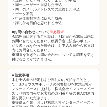
・虚偽（いたずら、なりすまし）の申込
・同一ユーザーの重複した申込
・同一のメールアドレスでの重複した申込
・データ不備
・申込後書類審査に落ちた成果
・謝礼付与目的と思われる申込
■お問い合わせについて
※必読※
否認理由に関するご相談は、判定日から30日以内に
お問い合わせください。獲得予定に該当のポイント
が反映されなかった場合は、お申込み日から90日以
内にお問合せください。
※期限を過ぎたお問い合わせについては調査を受け
付けることができません。
■ 注意事項
本お申込者の特定および謝礼のお支払を目的とし
て、dジョブスマホワークのお客様IDを株式会社イ
ンタースペースに提供し、株式会社インタースペー
スより購買情報やお客様の識別番号等の個人関連情
報を提供いただきます。
※提供元企業、および株式会社インタースペースへ
の直接のお問い合せはお控えください。