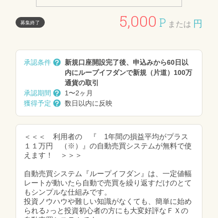
5,000
P
円
募集終了
または
承認条件
新規口座開設完了後、申込みから60日以
内にループイフダンで新規（片道）100万
通貨の取引
承認期間
1〜2ヶ月
獲得予定
数日以内に反映
＜＜＜ 利用者の 『 1年間の損益平均がプラス
１１万円 （※）』の自動売買システムが無料で使
えます！ ＞＞＞
自動売買システム『ループイフダン』は、一定値幅
レートが動いたら自動で売買を繰り返すだけのとて
もシンプルな仕組みです。
投資ノウハウや難しい知識がなくても、簡単に始め
られる♪っと投資初心者の方にも大変好評なＦＸの