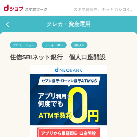
クレカ・資産運用
プロモーション
ラッキーBOX
謝礼UP
住信SBIネット銀行　個人口座開設