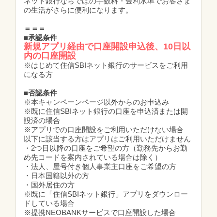
ネット銀行ならではの手数料・金利水準でお客さま
の生活がさらに便利になります。
＝＝＝
■承認条件
新規アプリ経由で口座開設申込後、10日以
内の口座開設
※はじめて住信SBIネット銀行のサービスをご利用
になる方
■否認条件
※本キャンペーンページ以外からのお申込み
※既に住信SBIネット銀行の口座を申込済または開
設済の場合
※アプリでの口座開設をご利用いただけない場合
以下に該当する方はアプリはご利用いただけません
・2つ目以降の口座をご希望の方（勤務先からお勤
め先コードを案内されている場合は除く）
・法人、屋号付き個人事業主口座をご希望の方
・日本国籍以外の方
・国外居住の方
※既に「住信SBIネット銀行」アプリをダウンロー
ドしている場合
※提携NEOBANKサービスで口座開設した場合