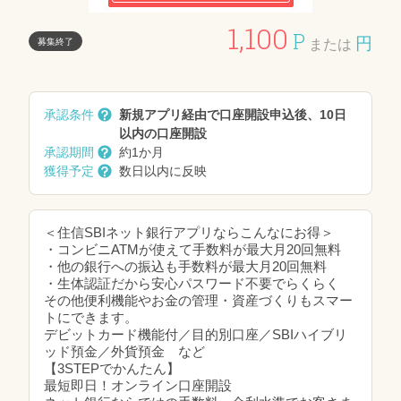
1,100
P
円
募集終了
または
承認条件
新規アプリ経由で口座開設申込後、10日
以内の口座開設
承認期間
約1か月
獲得予定
数日以内に反映
＜住信SBIネット銀行アプリならこんなにお得＞
・コンビニATMが使えて手数料が最大月20回無料
・他の銀行への振込も手数料が最大月20回無料
・生体認証だから安心パスワード不要でらくらく
その他便利機能やお金の管理・資産づくりもスマー
トにできます。
デビットカード機能付／目的別口座／SBIハイブリ
ッド預金／外貨預金 など
【3STEPでかんたん】
最短即日！オンライン口座開設