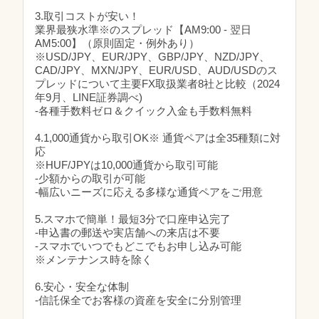
3.取引コストが安い！
業界最狭水準※のスプレッド【AM9:00 - 翌日
AM5:00】（原則固定・例外あり）
※USD/JPY、EUR/JPY、GBP/JPY、NZD/JPY、
CAD/JPY、MXN/JPY、EUR/USD、AUD/USDのス
プレッドについて主要FX取扱業者8社と比較（2024
年9月、LINE証券調べ)
‐各種手数料ゼロ＆クイック入金も手数料無料
4.1,000通貨から取引OK※ 通貨ペアは全35種類に対
応
※HUF/JPYは10,000通貨から取引可能
‐少額からの取引が可能
‐幅広いニーズに応える多様な通貨ペアをご用意
5.スマホで簡単！最短3分で口座申込完了
‐申込書の郵送や実店舗への来店は不要
‐スマホでいつでもどこでもお申し込み可能
※メンテナンス時を除く
6.安心・安全な体制
‐信託保全でお客様の資産を安全に分別管理