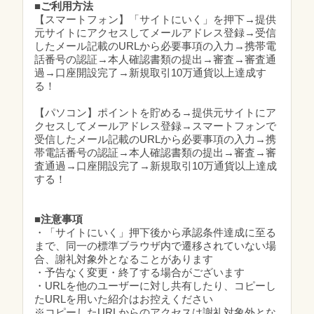
■ご利用方法
【スマートフォン】「サイトにいく」を押下→提供
元サイトにアクセスしてメールアドレス登録→受信
したメール記載のURLから必要事項の入力→携帯電
話番号の認証→本人確認書類の提出→審査→審査通
過→口座開設完了→新規取引10万通貨以上達成す
る！
【パソコン】ポイントを貯める→提供元サイトにア
クセスしてメールアドレス登録→スマートフォンで
受信したメール記載のURLから必要事項の入力→携
帯電話番号の認証→本人確認書類の提出→審査→審
査通過→口座開設完了→新規取引10万通貨以上達成
する！
■注意事項
・「サイトにいく」押下後から承認条件達成に至る
まで、同一の標準ブラウザ内で遷移されていない場
合、謝礼対象外となることがあります
・予告なく変更・終了する場合がございます
・URLを他のユーザーに対し共有したり、コピーし
たURLを用いた紹介はお控えください
※コピーしたURLからのアクセスは謝礼対象外とな