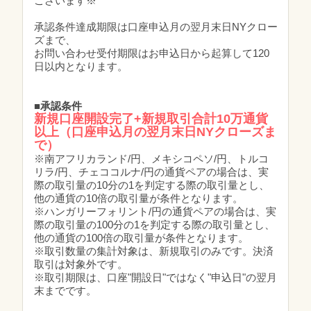
ございます※
承認条件達成期限は口座申込月の翌月末日NYクロー
ズまで、
お問い合わせ受付期限はお申込日から起算して120
日以内となります。
■承認条件
新規口座開設完了+新規取引合計10万通貨
以上（口座申込月の翌月末日NYクローズま
で）
※南アフリカランド/円、メキシコペソ/円、トルコ
リラ/円、チェココルナ/円の通貨ペアの場合は、実
際の取引量の10分の1を判定する際の取引量とし、
他の通貨の10倍の取引量が条件となります。
※ハンガリーフォリント/円の通貨ペアの場合は、実
際の取引量の100分の1を判定する際の取引量とし、
他の通貨の100倍の取引量が条件となります。
※取引数量の集計対象は、新規取引のみです。決済
取引は対象外です。
※取引期限は、口座"開設日"ではなく"申込日"の翌月
末までです。