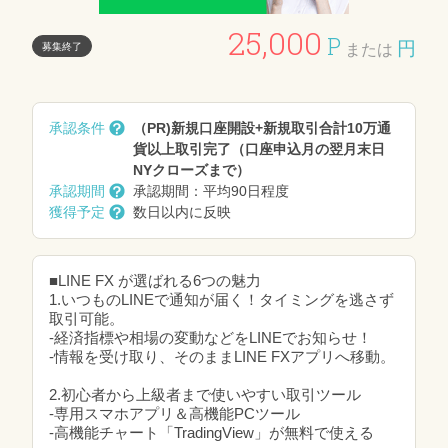
25,000
P
円
募集終了
または
承認条件
（PR)新規口座開設+新規取引合計10万通
貨以上取引完了（口座申込月の翌月末日
NYクローズまで）
承認期間
承認期間：平均90日程度
獲得予定
数日以内に反映
■LINE FX が選ばれる6つの魅力
1.いつものLINEで通知が届く！タイミングを逃さず
取引可能。
‐経済指標や相場の変動などをLINEでお知らせ！
‐情報を受け取り、そのままLINE FXアプリへ移動。
2.初心者から上級者まで使いやすい取引ツール
‐専用スマホアプリ＆高機能PCツール
‐高機能チャート「TradingView」が無料で使える