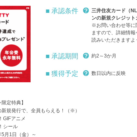
■ 承認条件
三井住友カード（N
ンの新規クレジット
※お問い合わせ等に
ますので、詳細情報
読みいただきますよ
■ 承認期間
約2～3か月
■ 獲得予定
数日以内に反映
ン限定特典】
の新規発行で、全員もらえる！（※）
GIFアニメ
！シール
6年5月1日（金）～