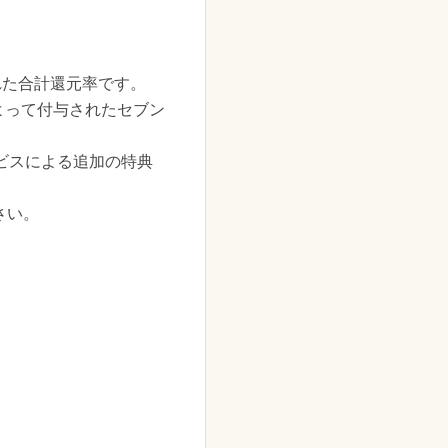
れた合計還元率です。
よって付与されたセブン
ービスによる追加の特典
さい。