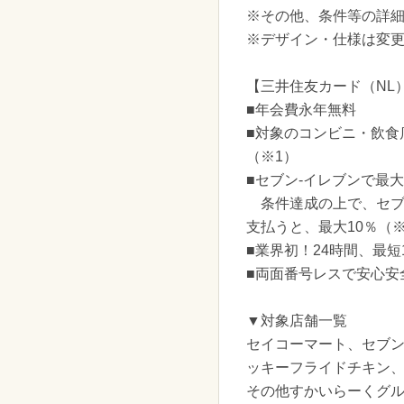
※その他、条件等の詳
※デザイン・仕様は変
【三井住友カード（NL
■年会費永年無料
■対象のコンビニ・飲
（※1）
■セブン-イレブンで最大
条件達成の上で、セブン-
支払うと、最大10％（
■業界初！24時間、最短
■両面番号レスで安心安
▼対象店舗一覧
セイコーマート、セブン
ッキーフライドチキン
その他すかいらーくグル