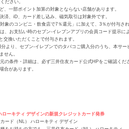
意ください。
など、一部ポイント加算の対象とならない店舗があります。
チ決済、iD、カード差し込み、磁気取引は対象外です。
、「対象のコンビニ・飲食店で7％還元」に加えて、3％が付与さ
は、お支払い時のセブン-イレブンアプリの会員コード提示に
と交換いただくことで付与されます。
日ご利用分より、セブン‐イレブンでのタバコご購入分のうち、本サ
れません。
％還元の条件・詳細は、必ず三井住友カード公式HPをご確認くだ
い場合があります。
ハローキティ デザインの新規クレジットカード発券
カード（NL） ハローキティ デザイン
種をお持ちの方でも、三井住友カード（NL） ハローキティ