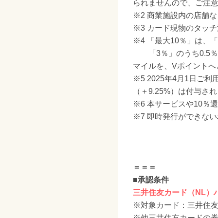
られませんので、ご注
※2 商業施設内の店舗
※3 カード現物のタッ
※4 「最大10％」は
「3％」のうち0.5％
マイルを、Vポイントへ
※5 2025年4月1
（＋9.25%）は付与さ
※6 本サービスや10
※7 即時発行ができな
＝＝＝
■承認条件
三井住友カード（NL）
※対象カード：三井住友
※他三井住友カードの券