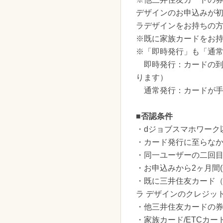
デザインのお申込みが初
ラデザインをお持ちの
※既に家族カードをお
※「即時発行」も「通
即時発行：カードの到
ります）
通常発行：カードが手元
■否認条件
・dジョブスマホワーク
・カード発行に至らな
・同一ユーザーの二回
・お申込みから2ヶ月間(
・既に三井住友カード（
ラ デザインのクレジッ
・他三井住友カードの
・家族カード/ETCカ