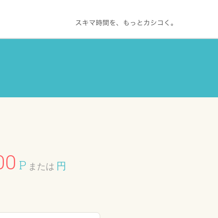
00
P
円
または