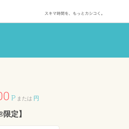
00
P
円
または
®限定】