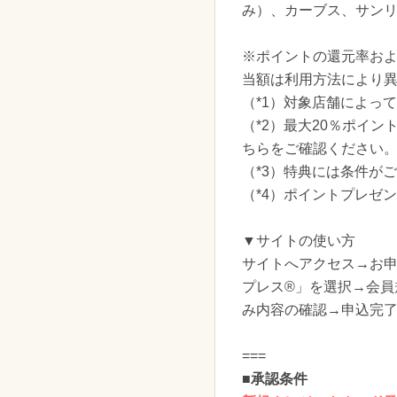
み）、カーブス、サン
※ポイントの還元率およ
当額は利用方法により
（*1）対象店舗によっ
（*2）最大20％ポイ
ちらをご確認ください
（*3）特典には条件が
（*4）ポイントプレゼ
▼サイトの使い方
サイトへアクセス→お
プレス®」を選択→会
み内容の確認→申込完
===
■承認条件