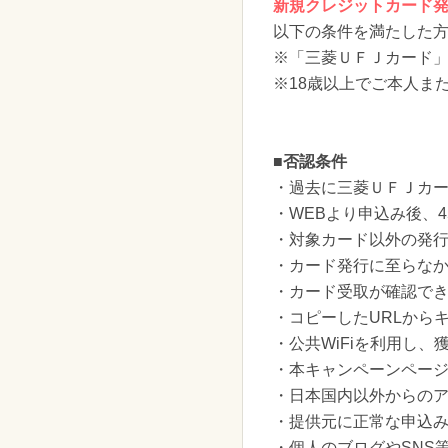
新規クレジットカード
以下の条件を満たした
※「三菱ＵＦＪカード」
※18歳以上でご本人ま
■否認条件
・過去に三菱ＵＦＪカ
・WEBより申込み後、
・対象カード以外の発
・カード発行に至らな
・カード受取が確認で
・コピーしたURLから
・公共WiFiを利用し
・本キャンペーンペー
・日本国内以外からのア
・提供元に正常な申込
・個人のブログやSNS