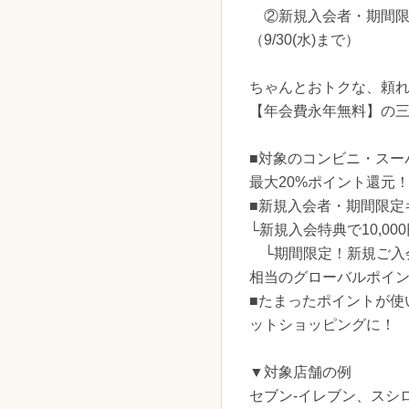
②新規入会者・期間限定
（9/30(水)まで）
ちゃんとおトクな、頼
【年会費永年無料】の
■対象のコンビニ・スー
最大20%ポイント還元！
■新規入会者・期間限定
└新規入会特典で10,0
└期間限定！新規ご入会
相当のグローバルポイン
■たまったポイントが使
ットショッピングに！
▼対象店舗の例
セブン-イレブン、スシロ