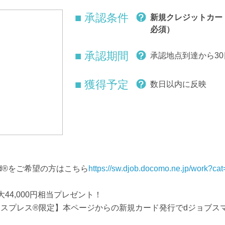
■ 承認条件
新規クレジットカー
必須）
■ 承認期間
承認地点到達から3
■ 獲得予定
数日以内に反映
rcard®をご希望の方はこちら
https://sw.djob.docomo.ne.jp/work?
最大44,000円相当プレゼント！
プレス®限定】本ページからの新規カード発行でdジョブスマホワ