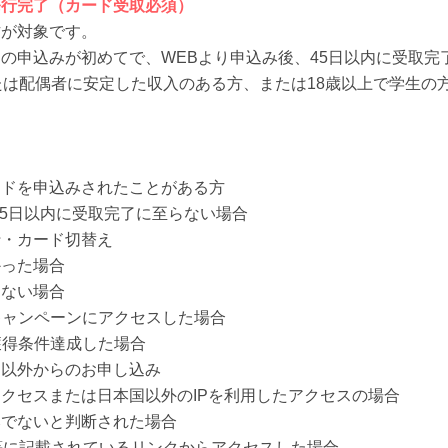
発行完了（カード受取必須）
方が対象です。
の申込みが初めてで、WEBより申込み後、45日以内に受取完
たは配偶者に安定した収入のある方、または18歳以上で学生の
ードを申込みされたことがある方
45日以内に受取完了に至らない場合
行・カード切替え
かった場合
きない場合
キャンペーンにアクセスした場合
、獲得条件達成した場合
ジ以外からのお申し込み
クセスまたは日本国以外のIPを利用したアクセスの場合
みでないと判断された場合
等に記載されているリンクからアクセスした場合