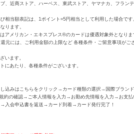
リブ、近商ストア、ハーベス、東武ストア、ヤマナカ、フラン
び相当額表記は、1ポイント=5円相当として利用した場合です
異なります。
てはアメリカン・エキスプレス®のカードは優遇対象外となりま
ント還元には、ご利用金額の上限など 各種条件・ご留意事項がご
。
ございます。
ントにあたり、各種条件がございます。
申し込みはこちらをクリック→カード種類の選択→国際ブラン
員規約の確認→ご本人情報を入力→お勤め先情報を入力→お支払
了→入会申込書を返送→カード到着→カード発行完了！