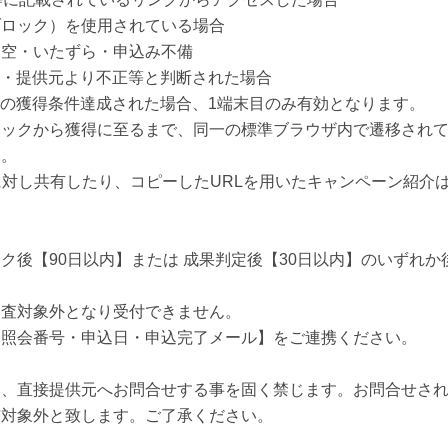
ブロック）を使用されている場合
架空・いたずら・申込み不備
）・提供元より不正等と判断された場合
らの獲得条件達成された場合、1端末目のみ有効となります。
リックから獲得に至るまで、同一の標準ブラウザ内で遷移され
す。
に対し共有したり、コピーしたURLを用いたキャンペーン紹介
ク後【90日以内】または 成果判定後【30日以内】のいずれ
調査対象外となり受付できません。
【照会番号・申込日・申込完了メール】をご連携ください。
て、直接提供元へお問合せする事を固く禁じます。お問合せさ
与対象外と致します。ご了承ください。