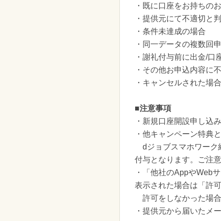
・既に口座をお持ちのお
・提供元にて不適切と
・条件未達成の場合
・同一データの複数回
・謝礼付与前に出金/口
・その他お申込内容に
・キャンセルされた場
■注意事項
・新規口座開設申し込
・他キャンペーン特典
dジョブスマホワーク
付与となります。ご注
・「他社のAppやWe
表示された場合は「許
許可をしなかった場合
・提供元から届いたメ