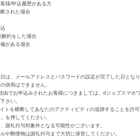
客様/申込履歴がある方
判断された場合
申込
座解約をした場合
不備がある場合
合
み日は、メールアドレスとパスワードの設定が完了した日とな
との併用はできません。
経由でお申込みされたお客様につきましては、dジョブスマホ
意下さい。
bサイトを横断してあなたのアクティビティの追跡することを許
可」を押してください。
、謝礼付与対象外となる可能性がございます。
ールや郵便物は謝礼付与まで大切に保管してください。