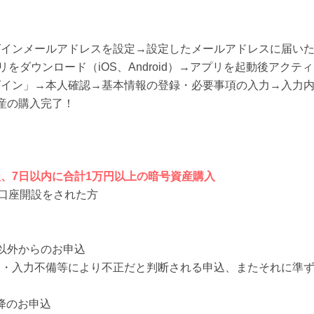
インメールアドレスを設定→設定したメールアドレスに届いた
】アプリをダウンロード（iOS、Android）→アプリを起動後アク
グイン」→本人確認→基本情報の登録・必要事項の入力→入力
産の購入完了！
、7日以内に合計1万円以上の暗号資産購入
eの口座開設をされた方
以外からのお申込
複・入力不備等により不正だと判断される申込、またそれに準
以降のお申込