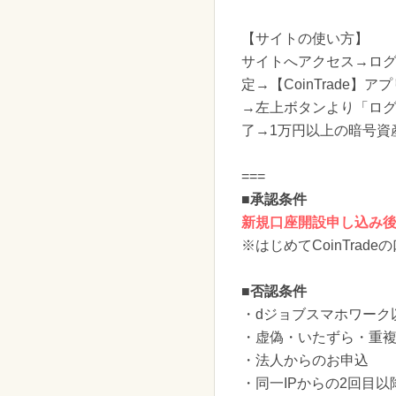
【サイトの使い方】
サイトへアクセス→ログ
定→【CoinTrade
→左上ボタンより「ロ
了→1万円以上の暗号資
===
■承認条件
新規口座開設申し込み後
※はじめてCoinTrad
■否認条件
・dジョブスマホワーク
・虚偽・いたずら・重
・法人からのお申込
・同一IPからの2回目