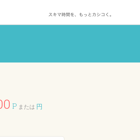
00
P
円
または