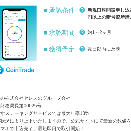
■ 承認条件
新規口座開設申し込
円以上の暗号資産購
■ 承認期間
約1～2ヶ月
■ 獲得予定
数日以内に反映
業の株式会社セレスのグループ会社
務局長第00025号
すステーキングサービスでは最大年率13%
の状況により上下いたしますので、公式サイトにて最新の数値
スマホで申込完了。最短即日で取引開始！