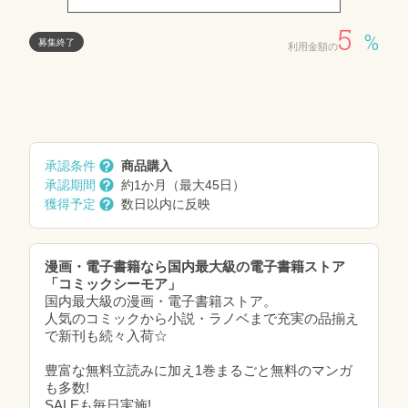
5
%
募集終了
利用金額の
承認条件
商品購入
承認期間
約1か月（最大45日）
獲得予定
数日以内に反映
漫画・電子書籍なら国内最大級の電子書籍ストア
「コミックシーモア」
国内最大級の漫画・電子書籍ストア。
人気のコミックから小説・ラノベまで充実の品揃え
で新刊も続々入荷☆
豊富な無料立読みに加え1巻まるごと無料のマンガ
も多数!
SALEも毎日実施!