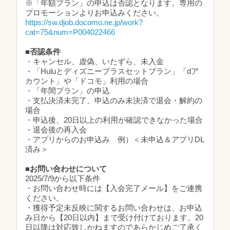
※「年額プラン」の申込は否認となります。専用の
プロモーションよりお申込みください。
https://sw.djob.docomo.ne.jp/work?
cat=75&num=P004022466
■否認条件
・キャンセル、虚偽、いたずら、未入金
・「Huluとディズニープラスセットプラン」「dア
カウント」や「ドコモ」利用の場合
・「年間プラン」の申込
・支払決済未完了、申込のみ未決済で退会・解約の
場合
・申込後、20日以上の利用が確認できなかった場合
・退会後の再入会
・アプリからのお申込み 例）＜未申込＆アプリDL
済み＞
■お問い合わせについて
2025/7/9から以下条件
・お問い合わせ時には【入会完了メール】をご連携
ください。
・獲得予定未反映に関するお問い合わせは、お申込
み日から【20日以内】まで受け付けております。20
日以降は対応致しかねますのであらかじめご了承く