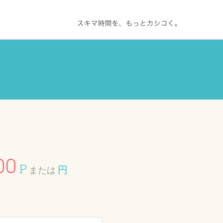
00
P
円
または