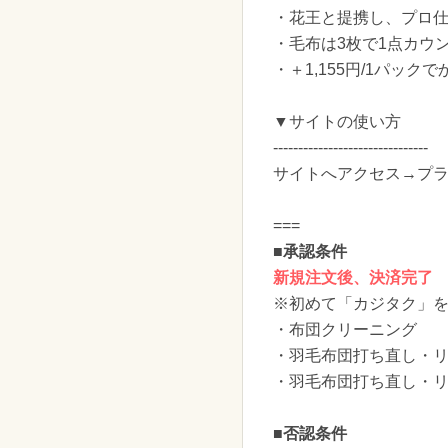
・花王と提携し、プロ
・毛布は3枚で1点カウ
・＋1,155円/1パッ
▼サイトの使い方
-------------------------------
サイトへアクセス→プラ
===
■承認条件
新規注文後、決済完了
※初めて「カジタク」
・布団クリーニング
・羽毛布団打ち直し・
・羽毛布団打ち直し・
■否認条件