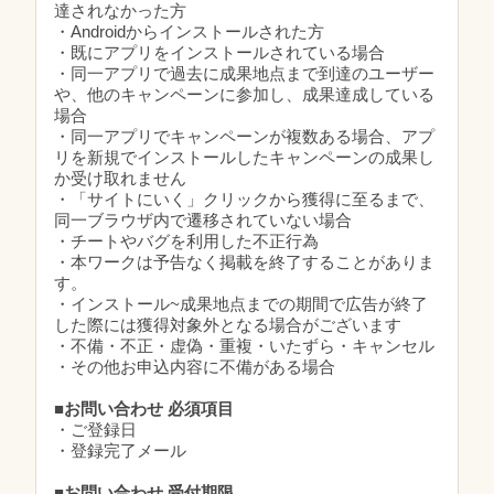
達されなかった方
・Androidからインストールされた方
・既にアプリをインストールされている場合
・同一アプリで過去に成果地点まで到達のユーザー
や、他のキャンペーンに参加し、成果達成している
場合
・同一アプリでキャンペーンが複数ある場合、アプ
リを新規でインストールしたキャンペーンの成果し
か受け取れません
・「サイトにいく」クリックから獲得に至るまで、
同一ブラウザ内で遷移されていない場合
・チートやバグを利用した不正行為
・本ワークは予告なく掲載を終了することがありま
す。
・インストール~成果地点までの期間で広告が終了
した際には獲得対象外となる場合がございます
・不備・不正・虚偽・重複・いたずら・キャンセル
・その他お申込内容に不備がある場合
■お問い合わせ 必須項目
・ご登録日
・登録完了メール
■お問い合わせ 受付期限