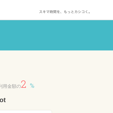
2
%
利用金額の
ot