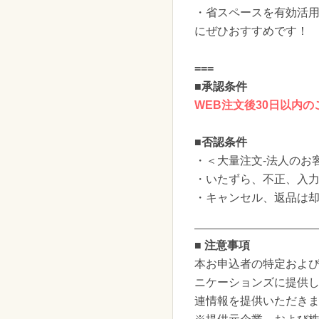
・省スペースを有効活
にぜひおすすめです！
===
■承認条件
WEB注文後30日以内
■否認条件
・＜大量注文-法人のお
・いたずら、不正、入
・キャンセル、返品は
■ 注意事項
本お申込者の特定および
ニケーションズに提供
連情報を提供いただき