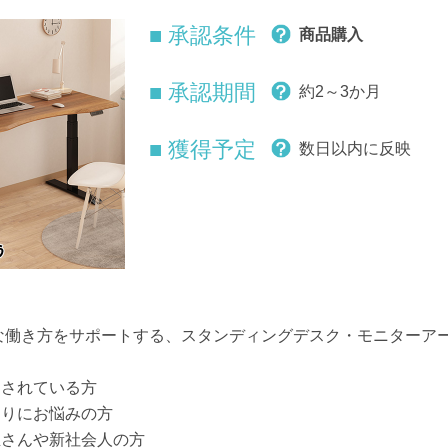
■ 承認条件
商品購入
■ 承認期間
約2～3か月
■ 獲得予定
数日以内に反映
健康的な働き方をサポートする、スタンディングデスク・モニター
をされている方
こりにお悩みの方
生さんや新社会人の方