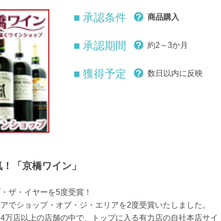
■ 承認条件
商品購入
■ 承認期間
約2～3か月
■ 獲得予定
数日以内に反映
気！「京橋ワイン」
・ザ・イヤーを5度受賞！
リアでショップ・オブ・ジ・エリアを2度受賞いたしました。
4万店以上の店舗の中で、トップに入る有力店の自社本店サイ