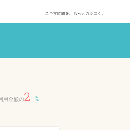
2
%
利用金額の