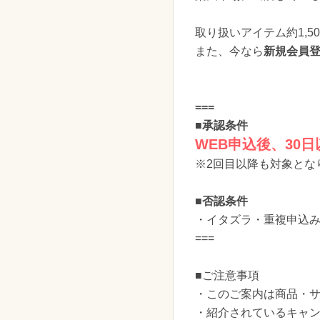
取り扱いアイテム約1,5
また、今なら
新規会員登
===
■承認条件
WEB申込後、30
※2回目以降も対象とな
■否認条件
・イタズラ・重複申込
===
■ご注意事項
・このご案内は商品・サ
・紹介されているキャ