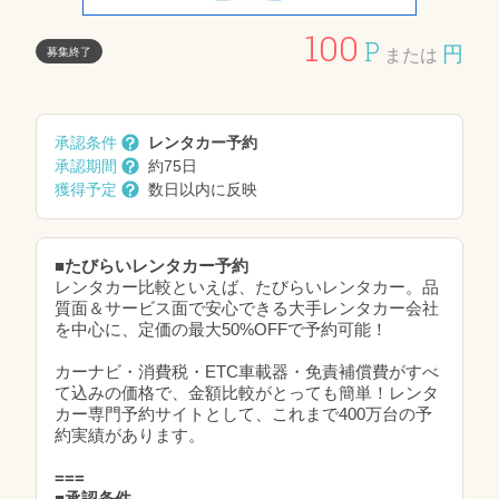
100
P
円
募集終了
または
承認条件
レンタカー予約
承認期間
約75日
獲得予定
数日以内に反映
■たびらいレンタカー予約
レンタカー比較といえば、たびらいレンタカー。品
質面＆サービス面で安心できる大手レンタカー会社
を中心に、定価の最大50%OFFで予約可能！
カーナビ・消費税・ETC車載器・免責補償費がすべ
て込みの価格で、金額比較がとっても簡単！レンタ
カー専門予約サイトとして、これまで400万台の予
約実績があります。
===
■承認条件