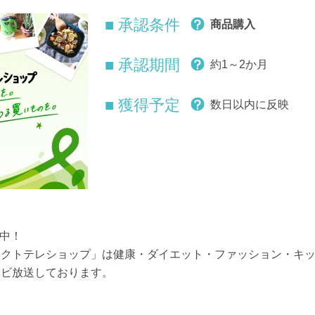
■ 承認条件
商品購入
■ 承認期間
約1～2か月
■ 獲得予定
数日以内に反映
M中！
レクトテレショップ」は健康・ダイエット・ファッション・キ
レビ放送しております。