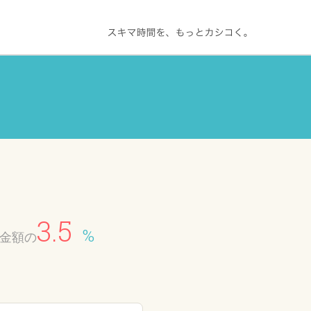
3.5
%
金額の