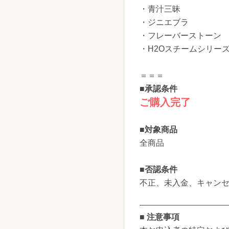
・青汁三昧
・ジニエブラ
・フレーバーストーン
・H2Oスチームシリー
＝＝＝
■承認条件
ご購入完了
■対象商品
全商品
■否認条件
不正、未入金、キャン
■ 注意事項