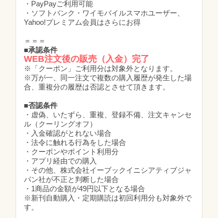
・PayPayご利用可能
・ソフトバンク・ワイモバイルスマホユーザー、
Yahoo!プレミアム会員はさらにお得
＝＝＝
■承認条件
WEB注文後の販売（入金）完了
※「クーポン」ご利用分は対象外となります。
※万が一、同一注文で複数の購入履歴が発生した場
合、重複分の履歴は否認とさせて頂きます。
■否認条件
・虚偽、いたずら、重複、登録不備、注文キャンセ
ル（クーリングオフ）
・入金確認がとれない場合
・法令に触れる行為をした場合
・クーポンやポイント利用分
・アプリ経由での購入
・その他、株式会社イーブックイニシアティブジャ
パン社が不正と判断した場合
・1商品の金額が49円以下となる場合
※新刊自動購入・定期購読は初回利用分も対象外で
す。