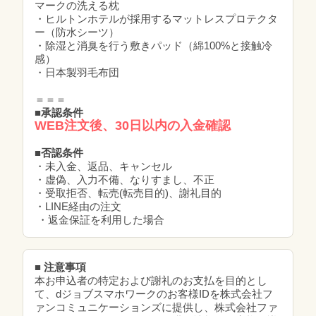
マークの洗える枕
・ヒルトンホテルが採用するマットレスプロテクタ
ー（防水シーツ）
・除湿と消臭を行う敷きパッド（綿100%と接触冷
感）
・日本製羽毛布団
＝＝＝
■承認条件
WEB注文後、30日以内の入金確認
■否認条件
・未入金、返品、キャンセル
・虚偽、入力不備、なりすまし、不正
・受取拒否、転売(転売目的)、謝礼目的
・LINE経由の注文
・返金保証を利用した場合
■ 注意事項
本お申込者の特定および謝礼のお支払を目的とし
て、dジョブスマホワークのお客様IDを株式会社フ
ァンコミュニケーションズに提供し、株式会社ファ