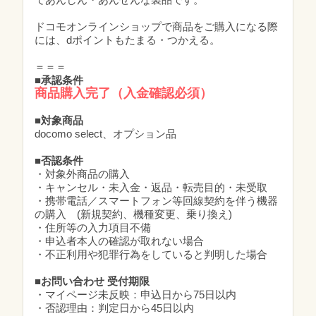
ドコモオンラインショップで商品をご購入になる際
には、dポイントもたまる・つかえる。
＝＝＝
■承認条件
商品購入完了（入金確認必須）
■対象商品
docomo select、オプション品
■否認条件
・対象外商品の購入
・キャンセル・未入金・返品・転売目的・未受取
・携帯電話／スマートフォン等回線契約を伴う機器
の購入 (新規契約、機種変更、乗り換え)
・住所等の入力項目不備
・申込者本人の確認が取れない場合
・不正利用や犯罪行為をしていると判明した場合
■お問い合わせ 受付期限
・マイページ未反映：申込日から75日以内
・否認理由：判定日から45日以内