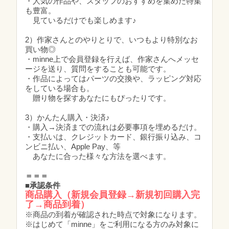
・人気の作品や、スタッフのおすすめを集めた特集
も豊富。
見ているだけでも楽しめます♪
2）作家さんとのやりとりで、いつもより特別なお
買い物◎
・minne上で会員登録を行えば、作家さんへメッセ
ージを送り、質問をすることも可能です。
・作品によってはパーツの交換や、ラッピング対応
をしている場合も。
贈り物を探すあなたにもぴったりです。
3）かんたん購入・決済♪
・購入→決済までの流れは必要事項を埋めるだけ。
・支払いは、クレジットカード、銀行振り込み、コ
ンビニ払い、Apple Pay、等
あなたに合った様々な方法を選べます。
＝＝＝
■承認条件
商品購入（新規会員登録→新規初回購入完
了→商品到着）
※商品の到着が確認された時点で対象になります。
※はじめて「minne」をご利用になる方のみ対象に