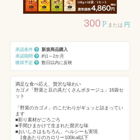
300
P
円
または
承認条件
新規商品購入
承認期間
約1～2か月
獲得予定
数日以内に反映
満足な食べ応え、贅沢な味わい
カゴメ「野菜と豆の具だくさんポタージュ」16袋セ
ット
「野菜のカゴメ」のこだわりがギュッと詰まってい
ます
■彩り素材がごろごろ
■手間ひまかけて生まれた贅沢な味
■おいしさはもちろん、ヘルシーも実現
1食あたりのカロリー100lcal以下