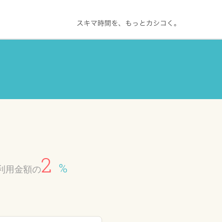
2
%
利用金額の