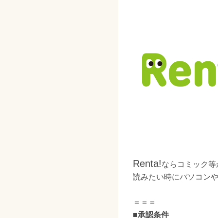
Renta!
ならコミック等が
読みたい時にパソコン
＝＝＝
■承認条件