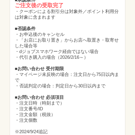
ご注文後の受取完了
・クーポンによる割引分は対象外／ポイント利用分
は対象に含まれます
■否認条件
・お申込後のキャンセル
・「お店にお取り置き」からお店へ取置き・取寄せ
した場合等
・dジョブスマホワーク経由ではない場合
・代引き購入の場合（2026/2/16～）
■お問い合わせ 受付期限
・マイページ未反映の場合：注文日から75日以内ま
で
・否認判定の場合：判定日から30日以内まで
■お問い合わせ 必須項目
・注文日時（時刻まで）
・注文番号/ID
・注文金額（税抜）
・注文個数
※2024/9/24追記