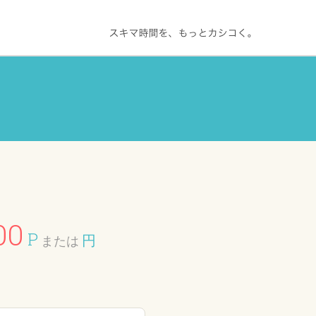
00
P
円
または