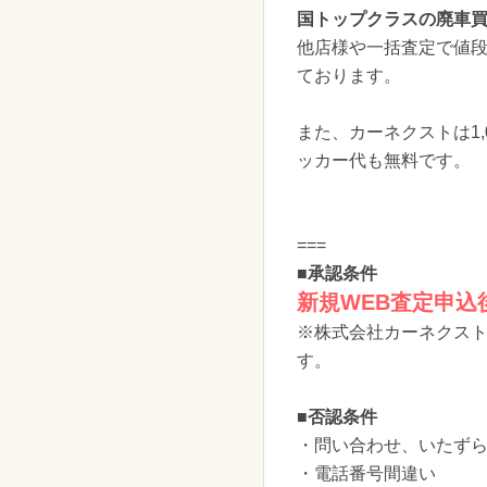
国トップクラスの廃車
他店様や一括査定で値
ております。
また、カーネクストは1
ッカー代も無料です。
===
■承認条件
新規WEB査定申込
※株式会社カーネクス
す。
■否認条件
・問い合わせ、いたず
・電話番号間違い