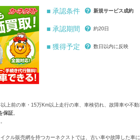
■ 承認条件
新規サービス成約
■ 承認期間
約20日
■ 獲得予定
数日以内に反映
年以上前の車・15万Km以上走行の車、車検切れ、故障車や不
を保証
。
す。
サイクル販売網を持つカーネクストでは、古い車や故障した車