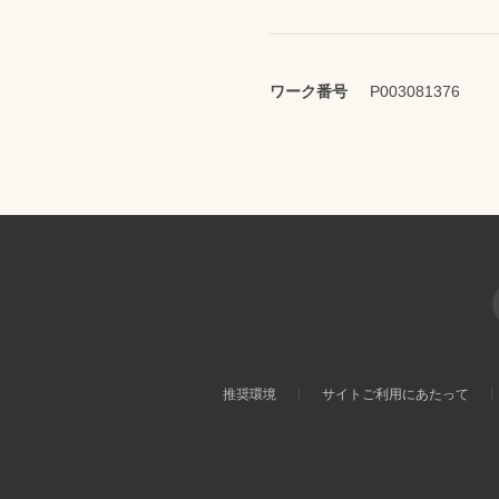
ワーク番号
P003081376
推奨環境
サイトご利用にあたって