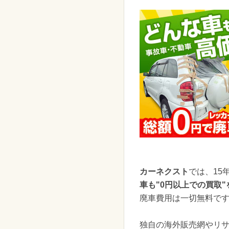
カーネクスト
では、15
車も"0円以上での買取"
廃車費用は一切無料で
独自の海外販売網やリ