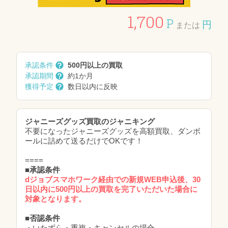
1,700
P
円
または
承認条件
500円以上の買取
承認期間
約1か月
獲得予定
数日以内に反映
ジャニーズグッズ買取のジャニキング
不要になったジャニーズグッズを高額買取、ダンボ
ールに詰めて送るだけでOKです！
====
■承認条件
dジョブスマホワーク経由での新規WEB申込後、30
日以内に500円以上の買取を完了いただいた場合に
対象となります。
■否認条件
・いたずら・重複・キャンセルの場合