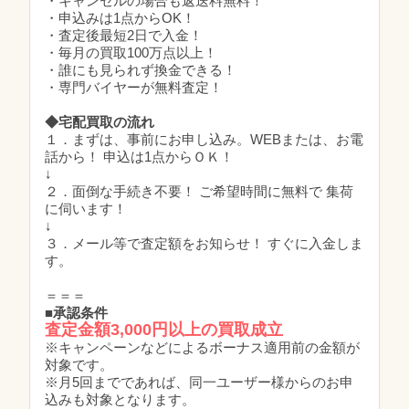
・キャンセルの場合も返送料無料！
・申込みは1点からOK！
・査定後最短2日で入金！
・毎月の買取100万点以上！
・誰にも見られず換金できる！
・専門バイヤーが無料査定！
◆宅配買取の流れ
１．まずは、事前にお申し込み。WEBまたは、お電
話から！ 申込は1点からＯＫ！
↓
２．面倒な手続き不要！ ご希望時間に無料で 集荷
に伺います！
↓
３．メール等で査定額をお知らせ！ すぐに入金しま
す。
＝＝＝
■承認条件
査定金額3,000円以上の買取成立
※キャンペーンなどによるボーナス適用前の金額が
対象です。
※月5回までであれば、同一ユーザー様からのお申
込みも対象となります。