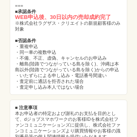
===
■承認条件
WEB申込後、30日以内の売却成約完了
※株式会社ラグザス・クリエイトの新規顧客様のみ
対象
■否認条件
・重複申込
・同一車の複数申込
・不備、不正、虚偽、キャンセルのお申込み
・離島(陸路でつながっている島を除く)、沖縄は本
島以外(陸路でつながっている島を除く)からの申込
・いたずらによる申し込み・電話番号間違い
・査定前に通話を拒否された場合
・査定申し込み本人ではない場合
■ 注意事項
本お申込者の特定および謝礼のお支払を目的とし
て、dジョブスマホワークのお客様IDを株式会社フ
ァンコミュニケーションズに提供し、株式会社ファ
ンコミュニケーションズより購買情報やお客様の識
別番号等の個人関連情報を提供いただきます。