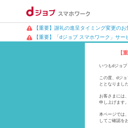
【重要】謝礼の進呈タイミング変更のお
【重要】「dジョブ スマホワーク」サー
【重
いつもdジョ
この度、dジョ
ととなりまし
お客さまには、
申し上げます
本ページでは
してご確認を