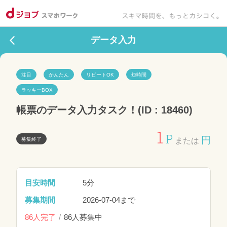
データ入力
注目
かんたん
リピートOK
短時間
ラッキーBOX
帳票のデータ入力タスク！(ID : 18460)
1
P
円
募集終了
または
目安時間
5分
募集期間
2026-07-04まで
86人完了
86人募集中