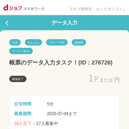
データ入力
注目
かんたん
リピートOK
短時間
ラッキーBOX
帳票のデータ入力タスク！(ID : 276726)
1
P
円
募集終了
または
目安時間
5分
募集期間
2026-07-04まで
26人完了
27人募集中