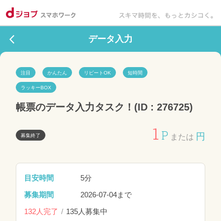
データ入力
注目
かんたん
リピートOK
短時間
ラッキーBOX
帳票のデータ入力タスク！(ID : 276725)
1
P
円
募集終了
または
目安時間
5分
募集期間
2026-07-04まで
132人完了
135人募集中