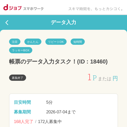
データ入力
注目
かんたん
リピートOK
短時間
ラッキーBOX
帳票のデータ入力タスク！(ID : 18460)
1
P
円
募集終了
または
目安時間
5分
募集期間
2026-07-04まで
168人完了
172人募集中