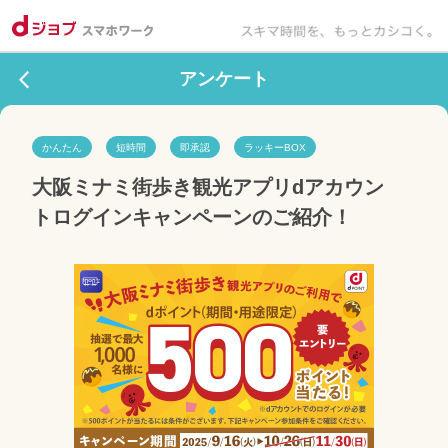
アンケート
かんたん
短時間
即承認
ラッキーBOX
大阪ミナミ街歩き観光アプリdアカウン
トログインキャンペーンのご紹介！