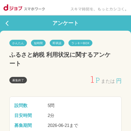
アンケート
かんたん
短時間
即承認
ラッキーBOX
ふるさと納税 利用状況に関するアンケ
ート
1
P
円
募集終了
または
設問数
5問
目安時間
2分
募集期間
2026-06-21まで