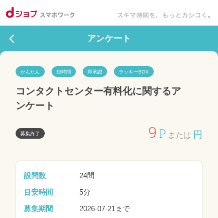
アンケート
かんたん
短時間
即承認
ラッキーBOX
コンタクトセンター有料化に関するア
9
P
円
募集終了
または
設問数
24問
目安時間
5分
募集期間
2026-07-21まで