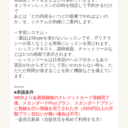
オンラインレッスンの日時を指定して予約するだけ
で
あとは「どの内容をいつどの順番でやればよいの
か」を、システムが的確にご案内します。
＜学習システム＞
・通話はSkypeを使わないレッスンです。ITリテラ
シーが高くなくとも簡単にレッスンを受けれます。
・レッスンテキスト、講師画面、チャットツールな
どは1つの画面で表示されます。
・レッスンツールは日本語のヘルプボタンもあり
英語がわからずどうして良いかわからない時も、た
だただ時間が過ぎることを防ぐ機能などを備えてい
ます。
====
■
承認条件
WEBより会員登録後のクレジットカード登録完了
後、スタンダードPlusプラン、スタンダードプラン
に登録を行い登録を完了された方（2000円以上の月
額プラン支払いが無い場合は不可）
・提供元新規（当提供元を初めて利用する方）