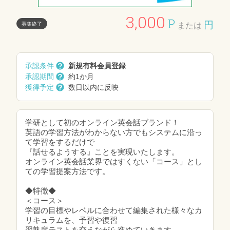
3,000
P
円
募集終了
または
承認条件
新規有料会員登録
承認期間
約1か月
獲得予定
数日以内に反映
学研として初のオンライン英会話ブランド！
英語の学習方法がわからない方でもシステムに沿っ
て学習をするだけで
『話せるようする』ことを実現いたします。
オンライン英会話業界ではすくない「コース」とし
ての学習提案方法です。
◆特徴◆
＜コース＞
学習の目標やレベルに合わせて編集された様々なカ
リキュラムを、予習や復習
習熟度テストを交えながら進めていきます。