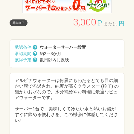
3,000
P
円
募集終了
または
承認条件
ウォーターサーバー設置
承認期間
約2～3か月
獲得予定
数日以内に反映
アルピナウォーターは何層にもわたるとても目の細
かい膜でろ過され、純度が高くクラスター (粒子) の
細かいお水なので、水分補給やお料理に最適なピュ
アウォーターです。
サーバー1台で、美味しくて冷たい水と熱いお湯が
すぐに飲める便利さを、この機会に体感してくださ
い♪