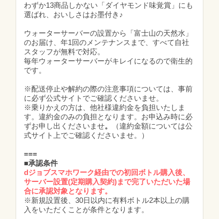
わずか13商品しかない「ダイヤモンド味覚賞」にも
選ばれ、おいしさはお墨付き♪
ウォーターサーバーの設置から「富士山の天然水」
のお届け、年1回のメンテナンスまで、すべて自社
スタッフが無料で対応。
毎年ウォーターサーバーがキレイになるので衛生的
です。
※配送停止や解約の際の注意事項については、事前
に必ず公式サイトでご確認くださいませ。
※乗りかえの方は、他社様違約金を負担いたしま
す。違約金のみの負担となります。お申込み時に必
ずお申し出くださいませ
。
（違約金額については公
式サイト上でご確認くださいませ。）
===
■承認条件
dジョブスマホワーク経由での初回ボトル購入後、
サーバー設置(定期購入契約)まで完了いただいた場
合に承認対象となります。
※新規設置後、30日以内に有料ボトル2本以上の購
入をいただくことが条件となります。