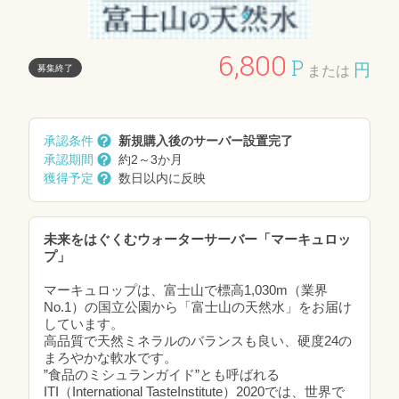
6,800
P
円
募集終了
または
承認条件
新規購入後のサーバー設置完了
承認期間
約2～3か月
獲得予定
数日以内に反映
未来をはぐくむウォーターサーバー「マーキュロッ
プ」
マーキュロップは、富士山で標高1,030m（業界
No.1）の国立公園から「富士山の天然水」をお届け
しています。
高品質で天然ミネラルのバランスも良い、硬度24の
まろやかな軟水です。
”食品のミシュランガイド”とも呼ばれる
ITI（International TasteInstitute）2020では、世界で