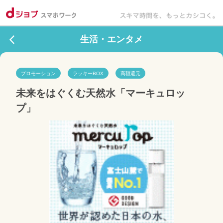
生活・エンタメ
プロモーション
ラッキーBOX
高額還元
未来をはぐくむ天然水「マーキュロッ
プ」