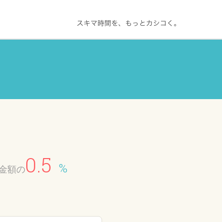
0.5
%
金額の