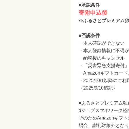
■承認条件
寄附申込後
※ふるさとプレミアム
■否認条件
・本人確認ができない
・本人登録情報に不備
・納税後のキャンセル
・「災害緊急支援寄付
・Amazonギフトカ
・2025/10/1以降
（2025/9/10追記）
■ふるさとプレミアム独
dジョブスマホワーク経
そのためAmazonギ
場合、謝礼対象外とな