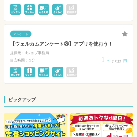
アンケート
【ウェルカムアンケート③】アプリを使おう！
提供元：dジョブ事務局
1
P
2分
目安時間：
円
または
ピックアップ