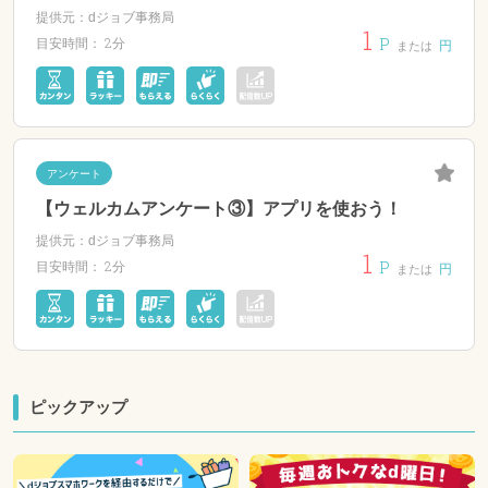
提供元：dジョブ事務局
1
P
2分
目安時間：
円
または
アンケート
【ウェルカムアンケート③】アプリを使おう！
提供元：dジョブ事務局
1
P
2分
目安時間：
円
または
ピックアップ